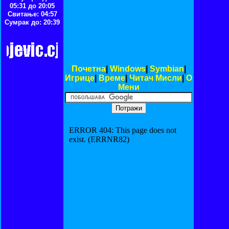
05:31 до 20:05
Свитање: 04:57
Сумрак до: 20:39
Почетна
|
Windows
|
Symbian
|
Игрице
|
Време
|
Читач Мисли
|
O
Мени