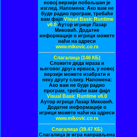
новој верзији побољшан је
изглед. Напомена: Ако вам не
буде радио програм, требаће
вам фајл
Visual Basic Runtime
v6.0
Аутор игрице Лазар
Миковић. Додатне
информације о игрици можете
наћи на адреси
www.mikovic.co.rs
Слагалица (146 КБ)
Сложите деда мраза и
његовог друга ирваса, у новој
верзији можете изабрати и
неку другу слику. Напомена:
Ако вам не буде радио
програм, требаће вам фајл
Visual Basic Runtime v6.0
Аутор игрице Лазар Миковић.
Додатне информације о
игрици можете наћи на адреси
www.mikovic.co.rs
Слагалица (39.47 КБ)
Слагалица је игра направљена