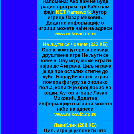
Напомена: Ако вам не буде
радио програм, требаће вам
фајл
NET framework
Аутор
игрице Лазар Миковић.
Додатне информације о
игрици можете наћи на адреси
www.mikovic.co.rs
Не љути се човече (332 КБ)
Ово је компјутерска верзија
друштвене игре Не љути се
човече. Ову игру може играти
највише 4 играча. Циљ играча
је да пре осталих стигне до
куће. Бацајући коцку, играч
помера фигуру за онолико
поља, колики је број добио на
коцки. Аутор игрице Лазар
Миковић. Додатне
информације о игрици можете
наћи на адреси
www.mikovic.co.rs
ЛакиКлик (280 КБ)
Циљ игре је уклонити што