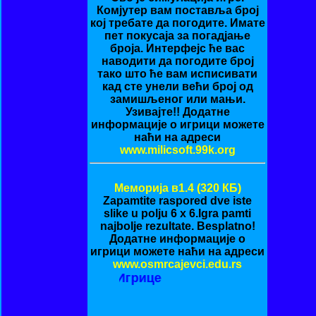
Комјутер вам поставља број
кој требате да погодите. Имате
пет покусаја за погадјање
броја. Интерфејс ће вас
наводити да погодите број
тако што ће вам исписивати
кад сте унели већи број од
замишљеног или мањи.
Узивајте!! Додатне
информације о игрици можете
наћи на адреси
www.milicsoft.99k.org
Меморија в1.4 (320 КБ)
Zapamtite raspored dve iste
slike u polju 6 x 6.Igra pamti
najbolje rezultate. Besplatno!
Додатне информације о
игрици можете наћи на адреси
www.osmrcajevci.edu.rs
латне (Freeware) Игрице