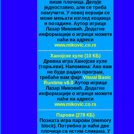
више плочица. Делује
једноставно, али се треба
помучити. У новој верзији се
може мењати изглед коцкица
и позадине. Аутор игрице
Лазар Миковић. Додатне
информације о игрици можете
наћи на адреси
www.mikovic.co.rs
Ханојске куле (10 КБ)
Древна игра Ханојске куле
(торњеви). Напомена: Ако вам
не буде радио програм,
требаће вам фајл
Visual Basic
Runtime v6.0
Аутор игрице
Лазар Миковић. Додатне
информације о игрици можете
наћи на адреси
www.mikovic.co.rs
Парови (278 КБ)
Позната игра парови (memory
block). Потребно је наћи две
плочице са истим сликама. У