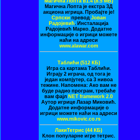
Магична Лопта в1.4 (8.5 MB)
Магична Лопта је екстра 3Д
акциона игрица. Пробајте је!
Српски
превод
Јован
Радојевић
. Инсталација
Радојевић Марко. Додатне
информације о игрици можете
наћи на адреси
www.alawar.com
Таблићи (512 КБ)
Игра са картама Таблићи.
Играју 2 играча, од тога је
један компјутер, са 3 нивоа
тежине. Напомена: Ако вам не
буде радио програм, требаће
вам фајл
NET framework 2.0
Аутор игрице Лазар Миковић.
Додатне информације о
игрици можете наћи на адреси
www.mikovic.co.rs
ЛакиТетрис (44 КБ)
Клон популарне игре тетрис.