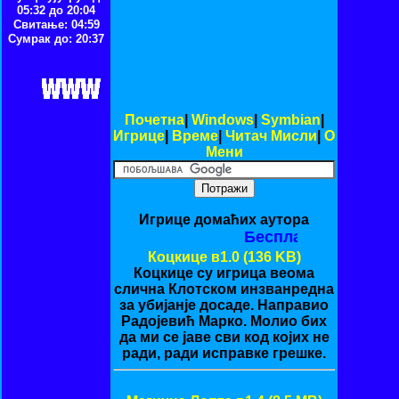
05:32 до 20:04
Свитање: 04:59
Сумрак до: 20:37
Почетна
|
Windows
|
Symbian
|
Игрице
|
Време
|
Читач Мисли
|
O
Мени
Игрице домаћих аутора
Бесплатне (Freew
Коцкице в1.0 (136 KB)
Коцкице су игрица веома
слична Клотском инзванредна
за убијанје досаде. Направио
Радојевић Марко. Молио бих
да ми се јаве сви код којих не
ради, ради исправке грешке.