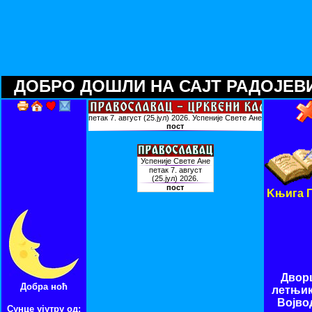
ДОБРО ДОШЛИ НА САЈТ РАДОЈЕВИЋ 
Kњига Г
Двор
Добра ноћ
летњи
Војво
Сунце ујутру од: