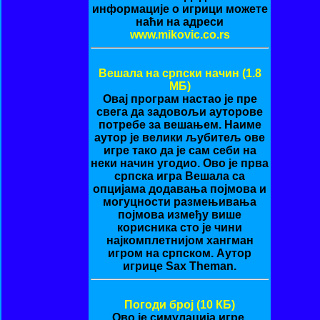
информације о игрици можете
наћи на адреси
www.mikovic.co.rs
Вешала на српски начин (1.8
MБ)
Овај програм настао је пре
свега да задовољи ауторове
потребе за вешањем. Наиме
аутор је велики љубитељ ове
игре тако да је сам себи на
неки начин угодио. Ово је прва
српска игра Вешала са
опцијама додавања појмова и
могуцности размењивања
појмова између више
корисника сто је чини
најкомплетнијом хангман
игром на српском. Аутор
игрице Sax Theman.
Погоди број (10 КБ)
Ово је симулација игре.