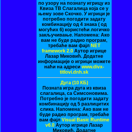
по узору на познату игрицу из
Квиза ТВ Слагалица која се у
њему зове Скочко. У игрици је
потребно погодити задату
комбинацију од 4 знака ( од
могућих 6) користећи логичко
закључивање. Напомена: Ако
вам не буде радио програм,
требаће вам фајл
NET
framework 2.0
Аутор игрице
Лазар Миковић. Додатне
информације о игрици можете
наћи на адреси
www.divx-
titlovi.dnh.sk
Дуга (10 КБ)
Позната игра дуга из квиза
слагалица, са Симсоновима.
Потребно је погодити задату
комбинацију од 5 разлицитих
слика. Напомена: Ако вам не
буде радио програм, требаће
вам фајл
Visual Basic Runtime
v6.0
Аутор игрице Лазар
Миковић. Додатне